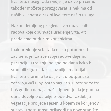
kvalitetu našeg rada i vidjeli je uživo pri čemu
također možete porazgovarati s nekima od
naših klijenata o razini kvalitete naših usluga.
Nakon detaljnog pregleda svih obavljenih
radova koje obuhvaća uređenje vrta, vrt
predajemo budućim korisnicima.
Ipak uređenje vrta tada nije u potpunosti
završeno jer za sve svoje radove dajemo
garanciju u trajanju od godine dana kako bi
smo bili sigurni da se sav biljni materijal
kvalitetno primio te da je vrt u potpunosti
zaživio,a vaš ulog ostao siguran. Pitate se zašto
baš godinu dana, a naš odgovor je da je godina
dana dovoljno da bilje prođe dva razdoblja
vegetacije proljeće i jesen u kojem se korijenov
sustav u potpunosti prilagodi na novo stanište