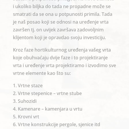
i ukoliko biljka do tada ne propadne može se
smatrati da se ona u potpunosti primila. Tada
je naš posao koji se odnosi na uređenje vrta
završen tj. on uvijek završava zadovoljnim
klijentom koji je opravdao svoju investiciju.
Kroz faze hortikulturnog uređenja vašeg vrta
koje obuhvaćaju dvije faze i to projektiranje
vrta i uređenje vrta projektiramo i izvodimo sve
vrtne elemente kao što su:
1. Vrtne staze
2. Vrtne stepenice – vrtne stube
3. Suhozidi
4. Kamenare – kamenjara u vrtu
5. Krovni vrt
6. Vrtne konstrukcije pergole, sjenice itd