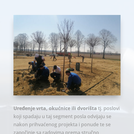
Uređenje vrta, okućnice ili dvorišta
tj. poslovi
koji spadaju u taj segment posla odvijaju se
nakon prihvaćenog projekta i ponude te se
započinje sa radovima prema stručno