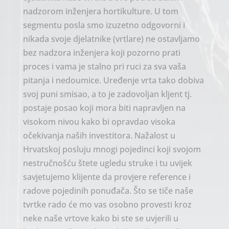
nadzorom inženjera hortikulture. U tom
segmentu posla smo izuzetno odgovorni i
nikada svoje djelatnike (vrtlare) ne ostavljamo
bez nadzora inženjera koji pozorno prati
proces i vama je stalno pri ruci za sva vaša
pitanja i nedoumice. Uređenje vrta tako dobiva
svoj puni smisao, a to je zadovoljan kljent tj.
postaje posao koji mora biti napravljen na
visokom nivou kako bi opravdao visoka
očekivanja naših investitora. Nažalost u
Hrvatskoj posluju mnogi pojedinci koji svojom
nestručnošću štete ugledu struke i tu uvijek
savjetujemo klijente da provjere reference i
radove pojedinih ponuđača. Što se tiče naše
tvrtke rado će mo vas osobno provesti kroz
neke naše vrtove kako bi ste se uvjerili u