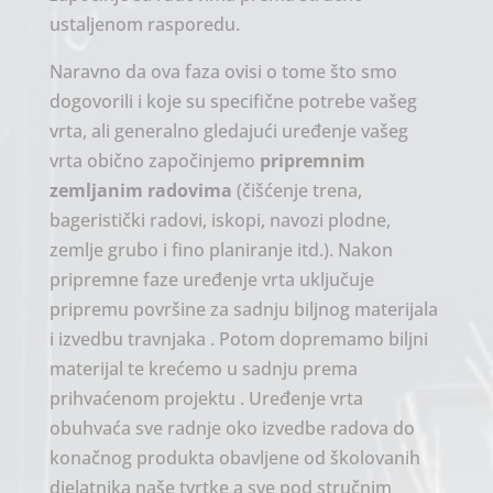
ustaljenom rasporedu.
Naravno da ova faza ovisi o tome što smo
dogovorili i koje su specifične potrebe vašeg
vrta, ali generalno gledajući uređenje vašeg
vrta obično započinjemo
pripremnim
zemljanim radovima
(čišćenje trena,
bageristički radovi, iskopi, navozi plodne,
zemlje grubo i fino planiranje itd.). Nakon
pripremne faze uređenje vrta uključuje
pripremu površine za sadnju biljnog materijala
i izvedbu travnjaka . Potom dopremamo biljni
materijal te krećemo u sadnju prema
prihvaćenom projektu . Uređenje vrta
obuhvaća sve radnje oko izvedbe radova do
konačnog produkta obavljene od školovanih
djelatnika naše tvrtke a sve pod stručnim